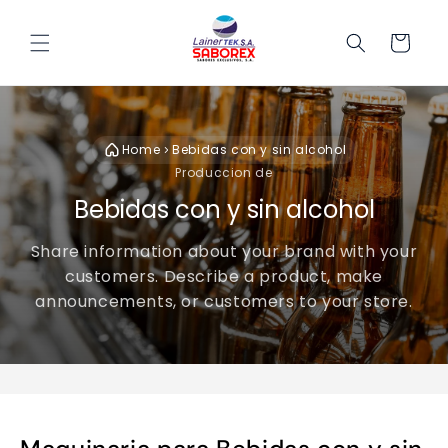
Ir directamente
al contenido
Carrito
Home
Bebidas con y sin alcohol
Produccion de
Bebidas con y sin alcohol
Share information about your brand with your
customers. Describe a product, make
announcements, or customers to your store.