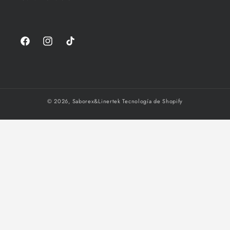
Facebook
Instagram
TikTok
© 2026,
Saborex&Linertek
Tecnología de Shopify