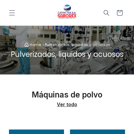
Ir directamente
al contenido
Carrito
Home
Pulverizados, liquidos y acuosos
Pulverizados, liquidos y acuosos
Máquinas de polvo
Ver todo