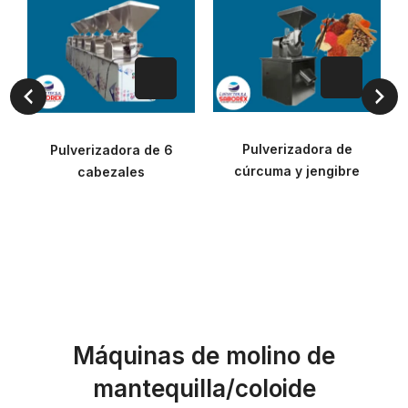
as
Pulverizadora de
Pulverizadora de 6
cúrcuma y jengibre
cabezales
$0.00
$0.00
Máquinas de molino de
mantequilla/coloide