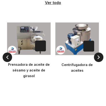
Ver todo
Prensadora de aceite de
Centrifugadora de
a
sésamo y aceite de
aceites
girasol
$0.00
$0.00